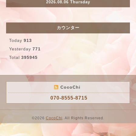
2026.08.06 Thursday
カウンター
Today
913
Yesterday
771
Total
395945
CocoChi
070-8555-8715
©2026
CocoChi
. All Rights Reserved.