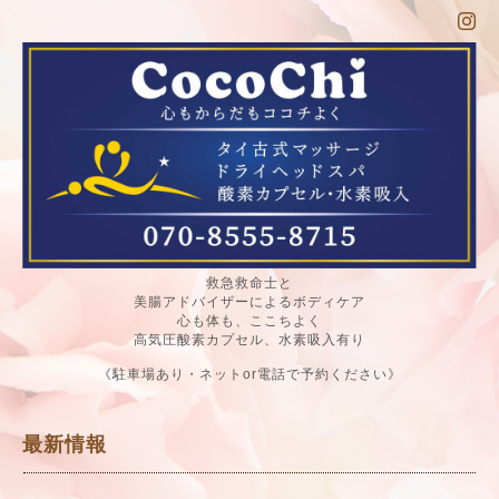
救急救命士と
美腸アドバイザーによるボディケア
心も体も、ここちよく
高気圧酸素カプセル、水素吸入有り
《駐車場あり・ネットor電話で予約ください》
最新情報