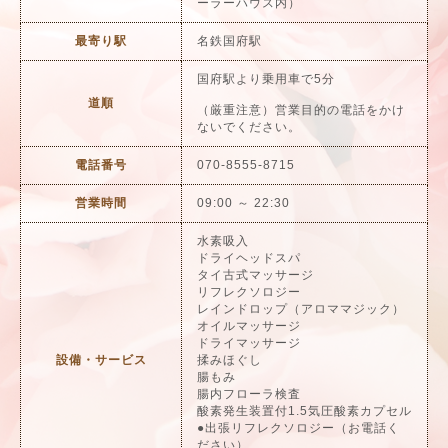
ーラーハウス内）
最寄り駅
名鉄国府駅
国府駅より乗用車で5分
道順
（厳重注意）営業目的の電話をかけ
ないでください。
電話番号
070-8555-8715
営業時間
09:00 ～ 22:30
水素吸入
ドライヘッドスパ
タイ古式マッサージ
リフレクソロジー
レインドロップ（アロママジック）
オイルマッサージ
ドライマッサージ
設備・サービス
揉みほぐし
腸もみ
腸内フローラ検査
酸素発生装置付1.5気圧酸素カプセル
●出張リフレクソロジー（お電話く
ださい）