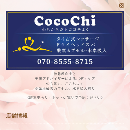
救急救命士と
美腸アドバイザーによるボディケア
心も体も、ここちよく
高気圧酸素カプセル、水素吸入有り
《駐車場あり・ネットor電話で予約ください》
店舗情報