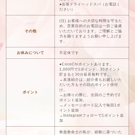
●出張ドライヘッドスパ（お電話く
ださい）
(注) お客様への大切な時間を守るた
め、営業目的のお電話は一切ご遠慮
その他
いただいております。ご理解とご協
力を賜りますようお願い申し上げま
す。
お休みについて
不定休です
●CocoChiポイントあります。
1,000円で1ポイント、30ポイント
貯まると30分延長無料です。
→友達紹介は、紹介者もお越しいた
だいた方もその日のポイント倍付
け。
ポイント
→お帰りの際に、次回のご予約で2
ポイント追加。
→メッセージボード記入で毎回1ポ
イント追加
→Instagramフォローで1ポイント追
加
救急救命士の私が、経験に基づいた