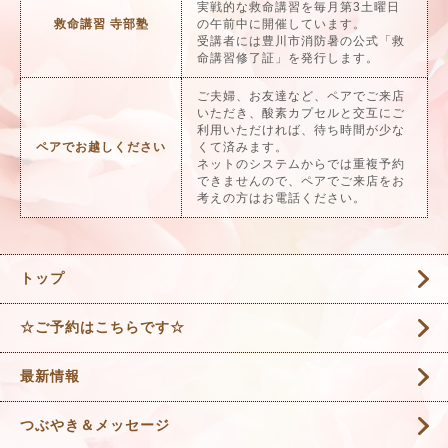
実戦的な救命講習を毎月第3土曜日
救命講習 寺部塾
の午前中に開催しています。
受講者には豊川市消防暑の公式「救
命講習修了証」を発行します。
ご夫婦、お友達など、ペアでご来店
いただき、酸素カプセルと交互にご
利用いただければ、待ち時間が少な
ペアでお越しください
くて済みます。
ネットのシステムからでは重複予約
できませんので、ペアでご来店をお
考えの方はお電話ください。
トップ
☆ご予約はこちらです☆
最新情報
つぶやき＆メッセージ