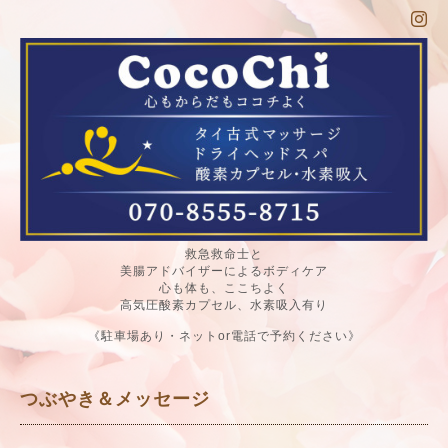
救急救命士と
美腸アドバイザーによるボディケア
心も体も、ここちよく
高気圧酸素カプセル、水素吸入有り
《駐車場あり・ネットor電話で予約ください》
つぶやき＆メッセージ