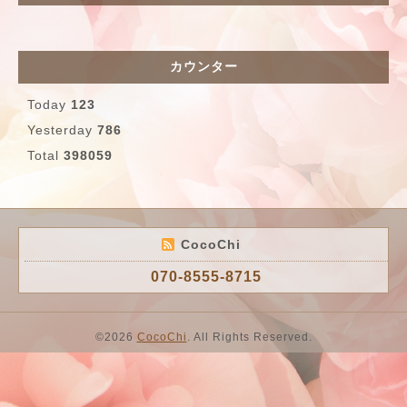
カウンター
Today
123
Yesterday
786
Total
398059
CocoChi
070-8555-8715
©2026
CocoChi
. All Rights Reserved.