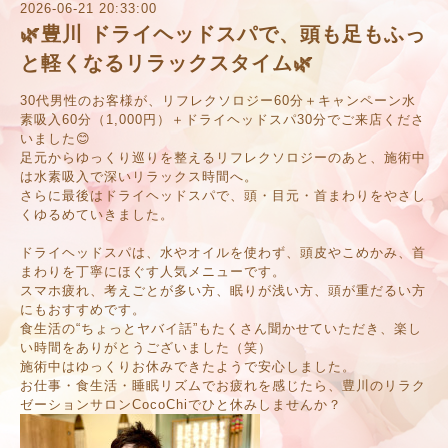
2026-06-21 20:33:00
🌿豊川 ドライヘッドスパで、頭も足もふっ
と軽くなるリラックスタイム🌿
30代男性のお客様が、リフレクソロジー60分＋キャンペーン水
素吸入60分（1,000円）＋ドライヘッドスパ30分でご来店くださ
いました😊
足元からゆっくり巡りを整えるリフレクソロジーのあと、施術中
は水素吸入で深いリラックス時間へ。
さらに最後はドライヘッドスパで、頭・目元・首まわりをやさし
くゆるめていきました。
ドライヘッドスパは、水やオイルを使わず、頭皮やこめかみ、首
まわりを丁寧にほぐす人気メニューです。
スマホ疲れ、考えごとが多い方、眠りが浅い方、頭が重だるい方
にもおすすめです。
食生活の“ちょっとヤバイ話”もたくさん聞かせていただき、楽し
い時間をありがとうございました（笑）
施術中はゆっくりお休みできたようで安心しました。
お仕事・食生活・睡眠リズムでお疲れを感じたら、豊川のリラク
ゼーションサロンCocoChiでひと休みしませんか？