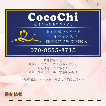
救急救命士と
美腸アドバイザーによるボディケア
心も体も、ここちよく
高気圧酸素カプセル、水素吸入有り
《駐車場あり・ネットor電話で予約ください》
最新情報