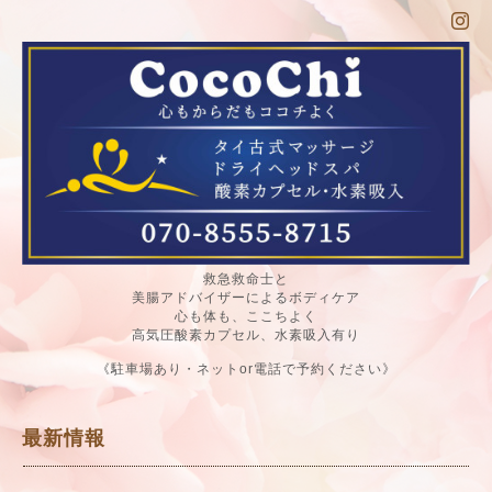
救急救命士と
美腸アドバイザーによるボディケア
心も体も、ここちよく
高気圧酸素カプセル、水素吸入有り
《駐車場あり・ネットor電話で予約ください》
最新情報