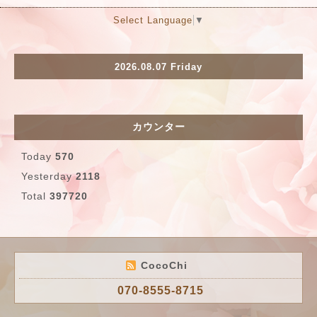
Select Language
▼
2026.08.07 Friday
カウンター
Today
570
Yesterday
2118
Total
397720
CocoChi
070-8555-8715