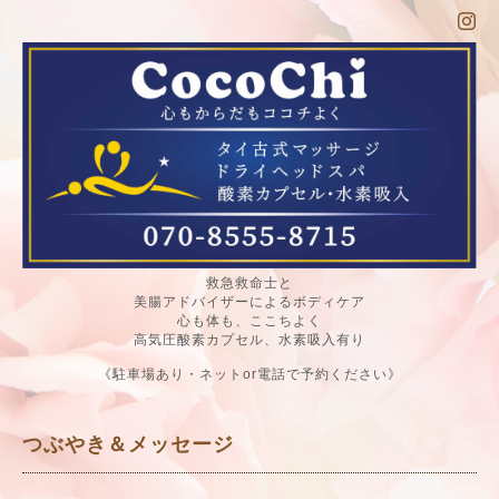
救急救命士と
美腸アドバイザーによるボディケア
心も体も、ここちよく
高気圧酸素カプセル、水素吸入有り
《駐車場あり・ネットor電話で予約ください》
つぶやき＆メッセージ