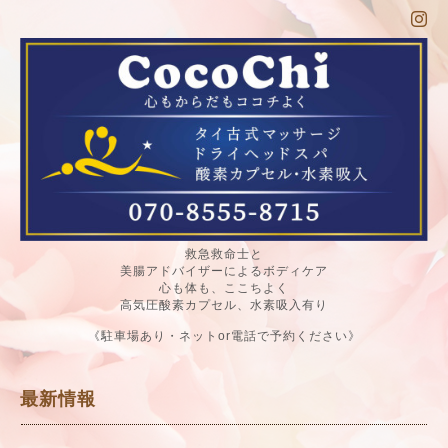
救急救命士と
美腸アドバイザーによるボディケア
心も体も、ここちよく
高気圧酸素カプセル、水素吸入有り
《駐車場あり・ネットor電話で予約ください》
最新情報