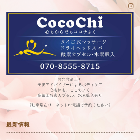
救急救命士と
美腸アドバイザーによるボディケア
心も体も、ここちよく
高気圧酸素カプセル、水素吸入有り
《駐車場あり・ネットor電話で予約ください》
最新情報