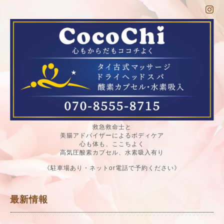
救急救命士と
美腸アドバイザーによるボディケア
心も体も、ここちよく
高気圧酸素カプセル、水素吸入有り
《駐車場あり・ネットor電話で予約ください》
最新情報