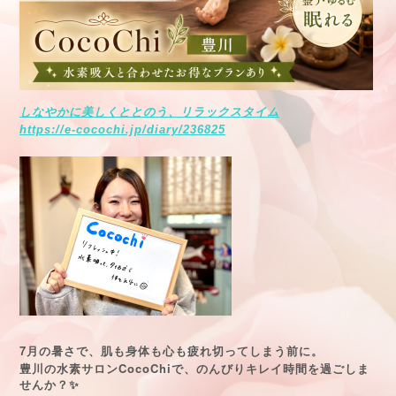
しなやかに美しくととのう、リラックスタイム
https://e-cocochi.jp/diary/236825
7
月の暑さで、肌も身体も心も疲れ切ってしまう前に。
CocoChi
豊川の水素サロン
で、のんびりキレイ時間を過ごしま
せんか？
✨