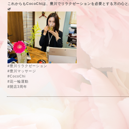
これからもCocoChiは、豊川でリラクゼーションを必要とする方の心
🌿
#豊川リラクゼーション
#豊川マッサージ
#CocoChi
#花一輪運動
#開店3周年