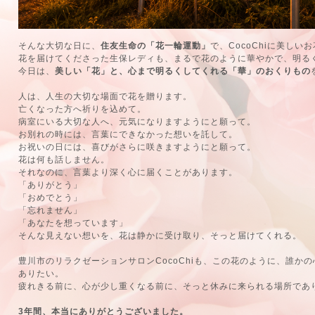
そんな大切な日に、
住友生命の「花一輪運動」
で、CocoChiに美しい
花を届けてくださった生保レディも、まるで花のように華やかで、明る
今日は、
美しい「花」と、心まで明るくしてくれる「華」のおくりもの
人は、人生の大切な場面で花を贈ります。
亡くなった方へ祈りを込めて。
病室にいる大切な人へ、元気になりますようにと願って。
お別れの時には、言葉にできなかった想いを託して。
お祝いの日には、喜びがさらに咲きますようにと願って。
花は何も話しません。
それなのに、言葉より深く心に届くことがあります。
「ありがとう」
「おめでとう」
「忘れません」
「あなたを想っています」
そんな見えない想いを、花は静かに受け取り、そっと届けてくれる。
豊川市のリラクゼーションサロンCocoChiも、この花のように、誰か
ありたい。
疲れきる前に、心が少し重くなる前に、そっと休みに来られる場所であ
3年間、本当にありがとうございました。