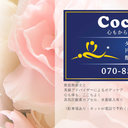
救急救命士と
美腸アドバイザーによるボディケア
心も体も、ここちよく
高気圧酸素カプセル、水素吸入有り
《駐車場あり・ネットor電話で予約く