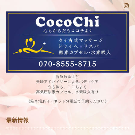
救急救命士と
美腸アドバイザーによるボディケア
心も体も、ここちよく
高気圧酸素カプセル、水素吸入有り
《駐車場あり・ネットor電話で予約ください》
最新情報