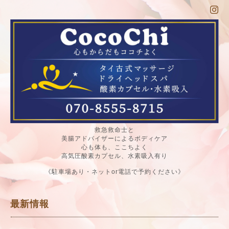
救急救命士と
美腸アドバイザーによるボディケア
心も体も、ここちよく
高気圧酸素カプセル、水素吸入有り
《駐車場あり・ネットor電話で予約ください》
最新情報