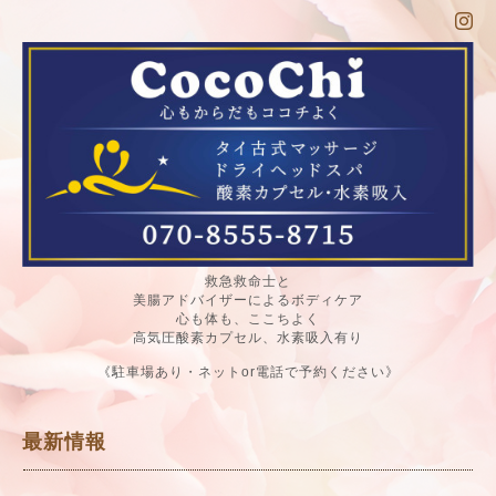
救急救命士と
美腸アドバイザーによるボディケア
心も体も、ここちよく
高気圧酸素カプセル、水素吸入有り
《駐車場あり・ネットor電話で予約ください》
最新情報