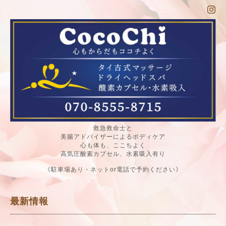
救急救命士と
美腸アドバイザーによるボディケア
心も体も、ここちよく
高気圧酸素カプセル、水素吸入有り
《駐車場あり・ネットor電話で予約ください》
最新情報