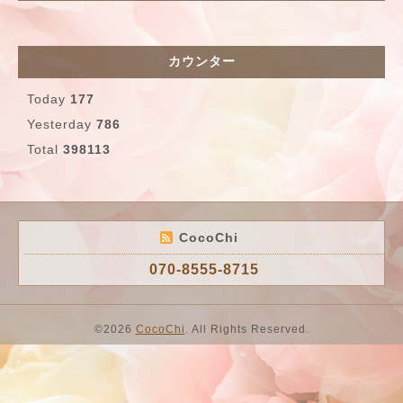
カウンター
Today
177
Yesterday
786
Total
398113
CocoChi
070-8555-8715
©2026
CocoChi
. All Rights Reserved.