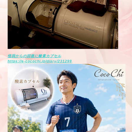
怪我からの回復に酸素カプセル
https://e-cocochi.jp/diary/231299