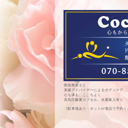
救急救命士と
美腸アドバイザーによるボディケア
心も体も、ここちよく
高気圧酸素カプセル、水素吸入有り
《駐車場あり・ネットor電話で予約く