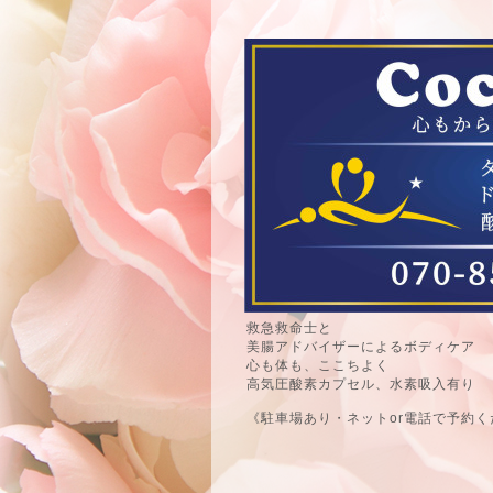
救急救命士と
美腸アドバイザーによるボディケア
心も体も、ここちよく
高気圧酸素カプセル、水素吸入有り
《駐車場あり・ネットor電話で予約く