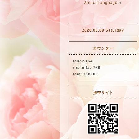
Select Language
▼
2026.08.08 Saturday
カウンター
Today
164
Yesterday
786
Total
398100
携帯サイト