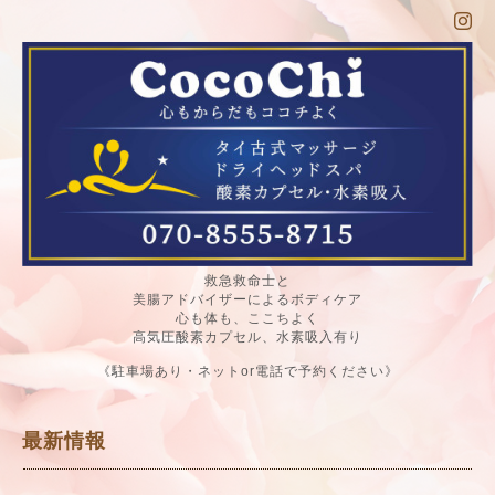
救急救命士と
美腸アドバイザーによるボディケア
心も体も、ここちよく
高気圧酸素カプセル、水素吸入有り
《駐車場あり・ネットor電話で予約ください》
最新情報