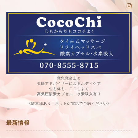
救急救命士と
美腸アドバイザーによるボディケア
心も体も、ここちよく
高気圧酸素カプセル、水素吸入有り
《駐車場あり・ネットor電話で予約ください》
最新情報