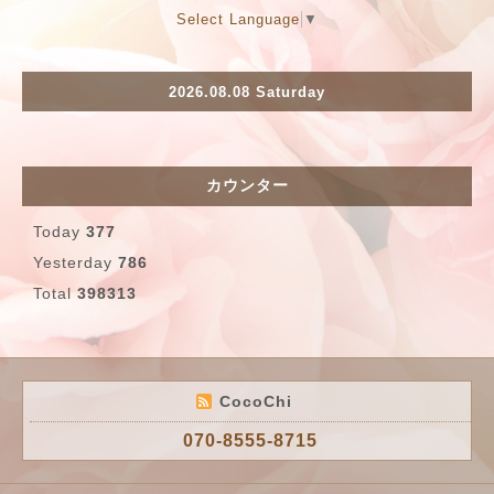
Select Language
▼
2026.08.08 Saturday
カウンター
Today
377
Yesterday
786
Total
398313
CocoChi
070-8555-8715