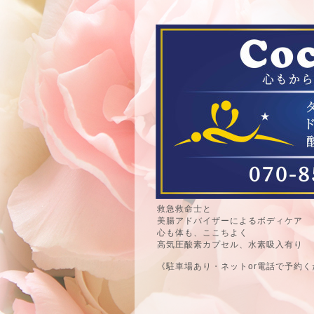
救急救命士と
美腸アドバイザーによるボディケア
心も体も、ここちよく
高気圧酸素カプセル、水素吸入有り
《駐車場あり・ネットor電話で予約く