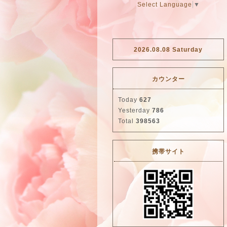
Select Language
▼
2026.08.08 Saturday
カウンター
Today
627
Yesterday
786
Total
398563
携帯サイト