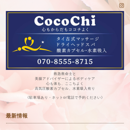
救急救命士と
美腸アドバイザーによるボディケア
心も体も、ここちよく
高気圧酸素カプセル、水素吸入有り
《駐車場あり・ネットor電話で予約ください》
最新情報