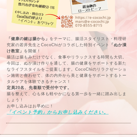
「健康の鍵は腸から」
をテーマに、腸活スタイリスト・料理研
究家の若井先生とCocoChiがコラボした特別イベント
「ぬか漬
け教室」
を開催！
腸活は腸もみだけでなく、食事やリラックスする時間も大切。
今回は、ぬか漬け作りを通して、腸の健康をサポートする新た
なライフスタイルをご提案します。CocoChiのリラクゼーショ
ン施術と合わせて、体の内外から美と健康をサポートするトー
タルケアを体験できるチャンス！
定員20名、先着順で受付中です。
腸を整えて、心も体も軽やかになる第一歩を一緒に踏み出しま
しょう！
お申し込みはお早めに！
「イベント予約」からお申し込みください。