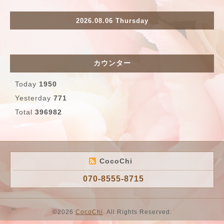
2026.08.06 Thursday
カウンター
Today
1950
Yesterday
771
Total
396982
CocoChi
070-8555-8715
©2026
CocoChi
. All Rights Reserved.