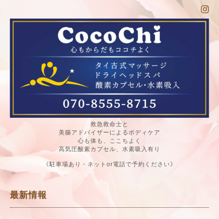
救急救命士と
美腸アドバイザーによるボディケア
心も体も、ここちよく
高気圧酸素カプセル、水素吸入有り
《駐車場あり・ネットor電話で予約ください》
最新情報