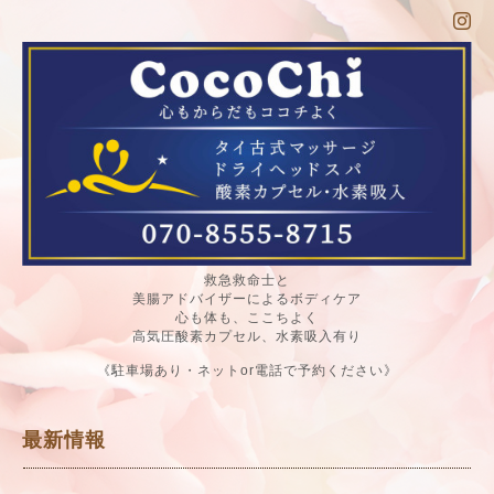
救急救命士と
美腸アドバイザーによるボディケア
心も体も、ここちよく
高気圧酸素カプセル、水素吸入有り
《駐車場あり・ネットor電話で予約ください》
最新情報