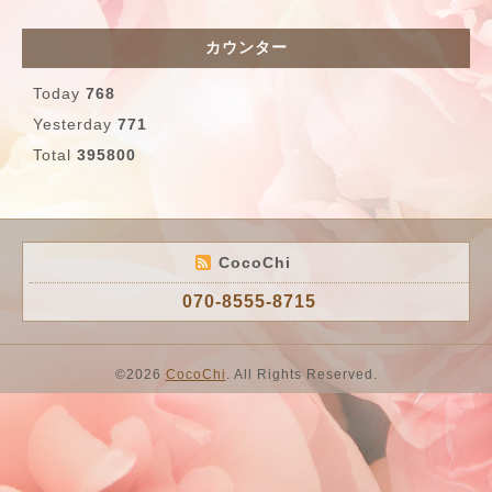
カウンター
Today
768
Yesterday
771
Total
395800
CocoChi
070-8555-8715
©2026
CocoChi
. All Rights Reserved.