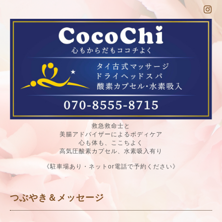
救急救命士と
美腸アドバイザーによるボディケア
心も体も、ここちよく
高気圧酸素カプセル、水素吸入有り
《駐車場あり・ネットor電話で予約ください》
つぶやき＆メッセージ