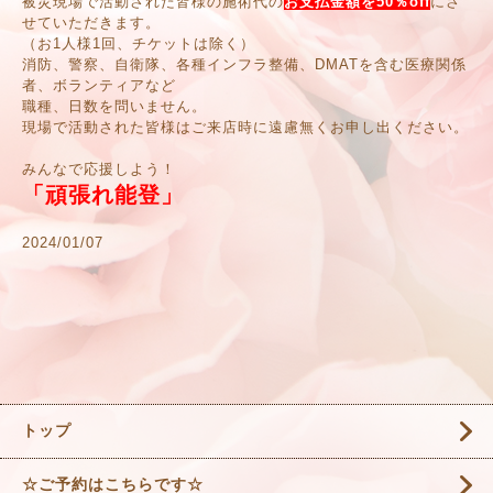
被災現場で活動された皆様の施術代の
お支払金額を50％off
にさ
せていただきます。
（お1人様1回、チケットは除く）
消防、警察、自衛隊、各種インフラ整備、DMATを含む医療関係
者、ボランティアなど
職種、日数を問いません。
現場で活動された皆様はご来店時に遠慮無くお申し出ください。
みんなで応援しよう！
「頑張れ能登」
2024/01/07
トップ
☆ご予約はこちらです☆