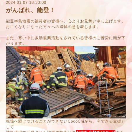
2024-01-07 18:33:00
がんばれ、能登！
能登半島地震の被災者の皆様へ、心よりお見舞い申し上げます。
お亡くなりになった方々への追悼の意を表します。
また、寒い中に救助復興活動をされている皆様のご苦労に頭が下
がります。
現場へ駆けつけることができないCocoChiから、今できる支援と
して