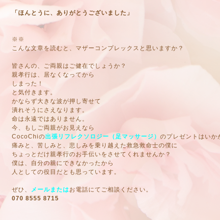
「ほんとうに、ありがとうございました」
※※
こんな文章を読むと、マザーコンプレックスと思いますか？
皆さんの、ご両親はご健在でしょうか？
親孝行は、居なくなってから
しまった！
と気付きます。
かならず大きな波が押し寄せて
潰れそうにさえなります。
命は永遠ではありません。
今、もしご両親がお見えなら
CocoChiの
出張リフレクソロジー（足マッサージ）
のプレゼントはいか
痛みと、苦しみと、悲しみを乗り越えた救急救命士の僕に
ちょっとだけ親孝行のお手伝いをさせてくれませんか？
僕は、自分の親にできなかったから
人としての役目だとも思っています。
ぜひ、
メールまたは
お電話にてご相談ください。
070 8555 8715