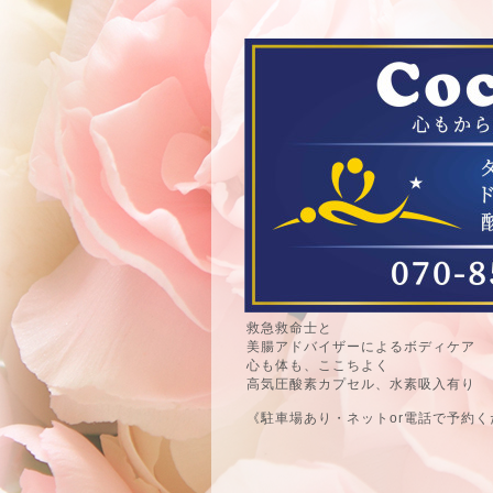
救急救命士と
美腸アドバイザーによるボディケア
心も体も、ここちよく
高気圧酸素カプセル、水素吸入有り
《駐車場あり・ネットor電話で予約く