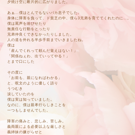
夕焼け空に断片的に広がりました。
あぁ…僕はとんでもないバカ息子でした。
身体に障害を負って、ド貧乏の中、僕ら3兄弟を育ててくれたのに…。
僕は罵声を浴びせたり
無責任な行動をとったり
兄弟仲良くできなかったりしました。
人の道を外れる半歩手前までいきましたね。
僕は
「産んでくれって頼んだ覚えはない！」
「関係ねぇわ、出ていってやる！」
とまで口にした
その度に
「お前も、親になればわかる」
と、呪文のように優しく語り
うつむき
涙していたのを
僕は実は知っていました。
なのに、僕は親孝行らしきことを
一つもしませんでした。
障害の痛みと、悲しみ、苦しみ。
義両親による必要以上な厳しさと
義姉妹の嫌がらせと