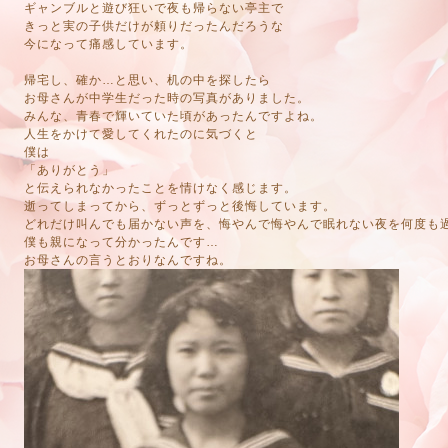
ギャンブルと遊び狂いで夜も帰らない亭主で
きっと実の子供だけが頼りだったんだろうな
今になって痛感しています。
帰宅し、確か…と思い、机の中を探したら
お母さんが中学生だった時の写真がありました。
みんな、青春で輝いていた頃があったんですよね。
人生をかけて愛してくれたのに気づくと
僕は
「ありがとう」
と伝えられなかったことを情けなく感じます。
逝ってしまってから、ずっとずっと後悔しています。
どれだけ叫んでも届かない声を、悔やんで悔やんで眠れない夜を何度も
僕も親になって分かったんです…
お母さんの言うとおりなんですね。