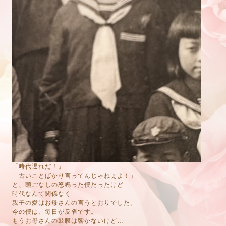
「時代遅れだ！」
「古いことばかり言ってんじゃねぇよ！」
と、頭ごなしの怒鳴った僕だったけど
時代なんて関係なく
親子の愛はお母さんの言うとおりでした。
今の僕は、毎日が反省です。
もうお母さんの鼓膜は響かないけど…