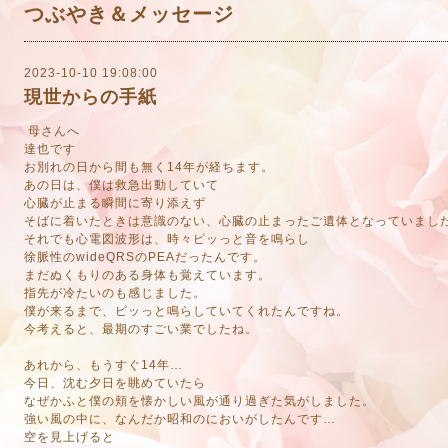
つぶやき＆メッセージ
2023-10-10 19:08:00
現世からの手紙
母さんへ
達也です
お別れの日から間も無く14年が経ちます。
あの日は、僕は救急出動していて
心臓が止まる瞬間に寄り添えず
そばに着いたときは意識のない、心臓の止まったご遺体となっていまし
それでも心電図波形は、時々ピッっと音を鳴らし
徐脈性のwideQRSのPEAだったんです。
まだぬくもりのある身体も覚えています。
指先が冷たいのも感じました。
僕が来るまで、ピッっと鳴らしていてくれたんですね。
今考えると、最期のすごい業でしたね。
あれから、もうすぐ14年…
今日、沈む夕日を眺めていたら
なぜかふと僕の頬を懐かしい風が通り過ぎた気がしました。
強い風の中に、なんだか昭和のにおいがしたんです…
空を見上げると