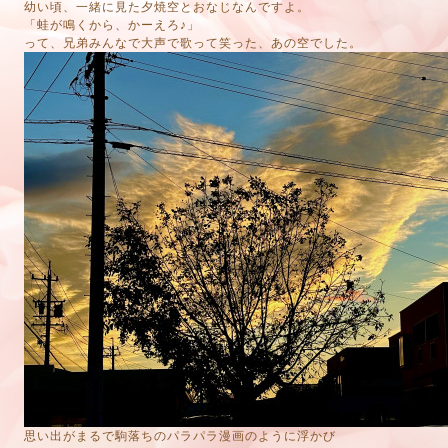
幼い頃、一緒に見た夕焼空とおなじなんですよ。
「蛙が鳴くから、かーえろ♪」
って、兄弟みんなで大声で歌って笑った、あの空でした。
思い出がまるで駒落ちのパラパラ漫画のように浮かび