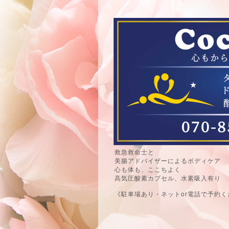
救急救命士と
美腸アドバイザーによるボディケア
心も体も、ここちよく
高気圧酸素カプセル、水素吸入有り
《駐車場あり・ネットor電話で予約く