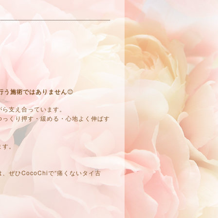
行う施術ではありません
😊
がら支え合っています。
ゆっくり押す・緩める・心地よく伸ばす
ます。
ぜひCocoChiで“痛くないタイ古