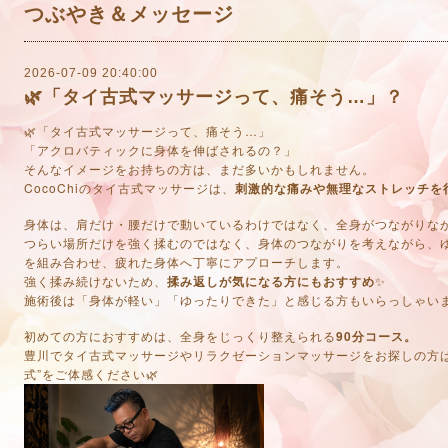
つぶやき＆メッセージ
2026-07-09 20:40:00
🌿「タイ古式マッサージって、痛そう…」？
🌿「タイ古式マッサージって、痛そう…」
「アクロバティックに身体を伸ばされるの？」
そんなイメージをお持ちの方は、まだ多いかもしれません。
CocoChiのタイ古式マッサージは、
刺激的な痛みや無理なストレッチを
身体は、肩だけ・腰だけで動いているわけではなく、全身がつながりな
つらい場所だけを強く揉むのではなく、身体のつながりを考えながら、
を組み合わせ、疲れた身体へ丁寧にアプローチします。
強く揉み続けないため、
揉み返しが気になる方にもおすすめ
✨
施術後は「身体が軽い」「ゆったりできた」と感じる方もいらっしゃい
初めての方におすすめは、全身をじっくり整えられる
90分コース。
豊川でタイ古式マッサージやリラクゼーションマッサージをお探しの方は、
式”をご体感ください🌿