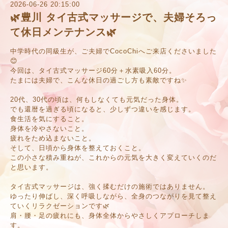
2026-06-26 20:15:00
🌿豊川 タイ古式マッサージで、夫婦そろっ
て休日メンテナンス🌿
中学時代の同級生が、ご夫婦でCocoChiへご来店くださいました
😊
今回は、タイ古式マッサージ60分＋水素吸入60分。
たまには夫婦で、こんな休日の過ごし方も素敵ですね✨
20代、30代の頃は、何もしなくても元気だった身体。
でも還暦を過ぎる頃になると、少しずつ違いを感じます。
食生活を気にすること。
身体を冷やさないこと。
疲れをため込まないこと。
そして、日頃から身体を整えておくこと。
この小さな積み重ねが、これからの元気を大きく変えていくのだ
と思います。
タイ古式マッサージは、強く揉むだけの施術ではありません。
ゆったり伸ばし、深く呼吸しながら、全身のつながりを見て整え
ていくリラクゼーションです🌿
肩・腰・足の疲れにも、身体全体からやさしくアプローチしま
す。