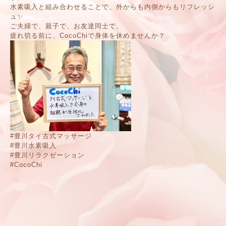
水素吸入と組み合わせることで、外からも内側からもリフレッシ
ュ✨
ご夫婦で、親子で、お友達同士で。
疲れ切る前に、CocoChiで身体を休めませんか？
#豊川タイ古式マッサージ
#豊川水素吸入
#豊川リラクゼーション
#CocoChi