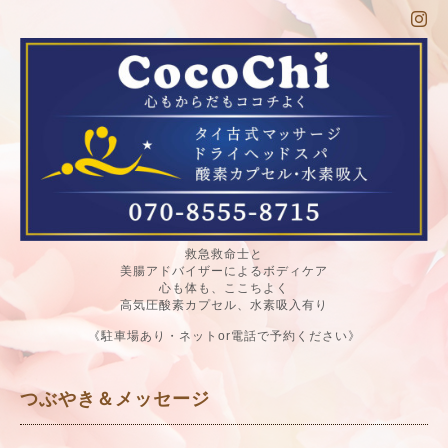
救急救命士と
美腸アドバイザーによるボディケア
心も体も、ここちよく
高気圧酸素カプセル、水素吸入有り
《駐車場あり・ネットor電話で予約ください》
つぶやき＆メッセージ