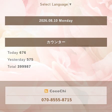
Select Language
▼
2026.08.10 Monday
カウンター
Today
676
Yesterday
575
Total
399987
CocoChi
070-8555-8715