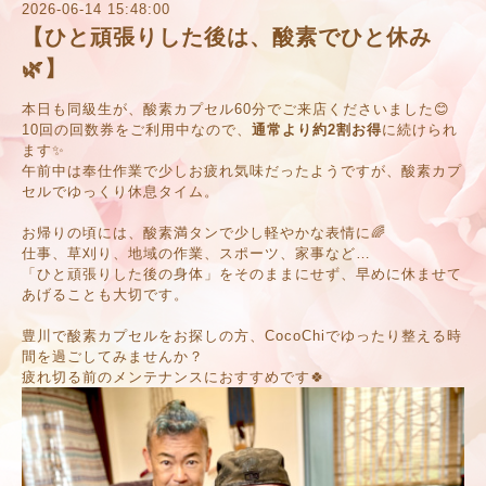
2026-06-14 15:48:00
【ひと頑張りした後は、酸素でひと休み
🌿】
本日も同級生が、酸素カプセル60分でご来店くださいました😊
10回の回数券をご利用中なので、
通常より約2割お得
に続けられ
ます✨
午前中は奉仕作業で少しお疲れ気味だったようですが、酸素カプ
セルでゆっくり休息タイム。
お帰りの頃には、酸素満タンで少し軽やかな表情に🌈
仕事、草刈り、地域の作業、スポーツ、家事など…
「ひと頑張りした後の身体」をそのままにせず、早めに休ませて
あげることも大切です。
豊川で酸素カプセルをお探しの方、CocoChiでゆったり整える時
間を過ごしてみませんか？
疲れ切る前のメンテナンスにおすすめです🍀