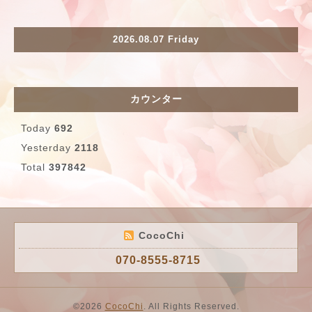
2026.08.07 Friday
カウンター
Today
692
Yesterday
2118
Total
397842
CocoChi
070-8555-8715
©2026
CocoChi
. All Rights Reserved.