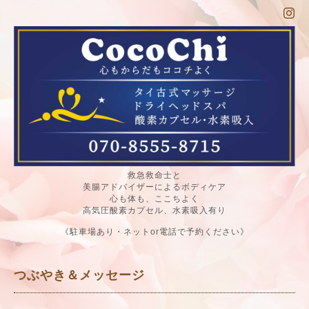
救急救命士と
美腸アドバイザーによるボディケア
心も体も、ここちよく
高気圧酸素カプセル、水素吸入有り
《駐車場あり・ネットor電話で予約ください》
つぶやき＆メッセージ