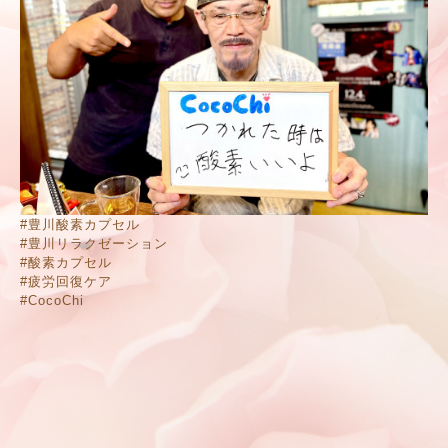
#豊川酸素カプセル
#豊川リラクゼーション
#酸素カプセル
#疲労回復ケア
#CocoChi