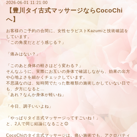
2026-06-01 11:21:00
【豊川タイ古式マッサージならCocoChi
へ】
お客様のご予約の合間に、女性セラピストKazumiと技術確認を
しています。
「この角度だとどう感じる？」
「痛みはない？」
「このあと身体の軽さはどう変わる？」
そんなふうに、実際にお互いの身体で確認しながら、効果の出方
や心地よさを細かくチェックしています。
不思議なのは、短時間でたった数種類の施術しかしていない日で
も、夕方になると…
「あれ？なんか身体が軽いね」
「今日、調子いいよね」
「やっぱりタイ古式マッサージってすごいね！」
と、2人で同じ結論になること😊
CocoChiのタイ古式マッサージは、痛い施術でも、アクロバティ