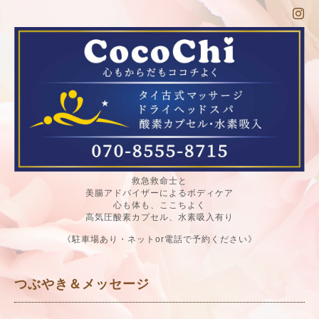
救急救命士と
美腸アドバイザーによるボディケア
心も体も、ここちよく
高気圧酸素カプセル、水素吸入有り
《駐車場あり・ネットor電話で予約ください》
つぶやき＆メッセージ