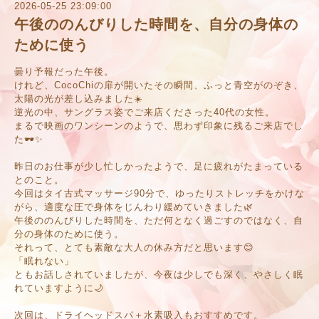
2026-05-25 23:09:00
午後ののんびりした時間を、自分の身体の
ために使う
曇り予報だった午後。
けれど、CocoChiの扉が開いたその瞬間、ふっと青空がのぞき、
太陽の光が差し込みました☀️
逆光の中、サングラス姿でご来店くださった40代の女性。
まるで映画のワンシーンのようで、思わず印象に残るご来店でし
た🕶️✨
昨日のお仕事が少し忙しかったようで、足に疲れがたまっている
とのこと。
今回はタイ古式マッサージ90分で、ゆったりストレッチをかけな
がら、適度な圧で身体をじんわり緩めていきました🌿
午後ののんびりした時間を、ただ何となく過ごすのではなく、自
分の身体のために使う。
それって、とても素敵な大人の休み方だと思います😊
「眠れない」
ともお話しされていましたが、今夜は少しでも深く、やさしく眠
れていますように🌙
次回は、ドライヘッドスパ＋水素吸入もおすすめです。