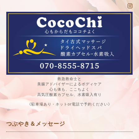
救急救命士と
美腸アドバイザーによるボディケア
心も体も、ここちよく
高気圧酸素カプセル、水素吸入有り
《駐車場あり・ネットor電話で予約ください》
つぶやき＆メッセージ