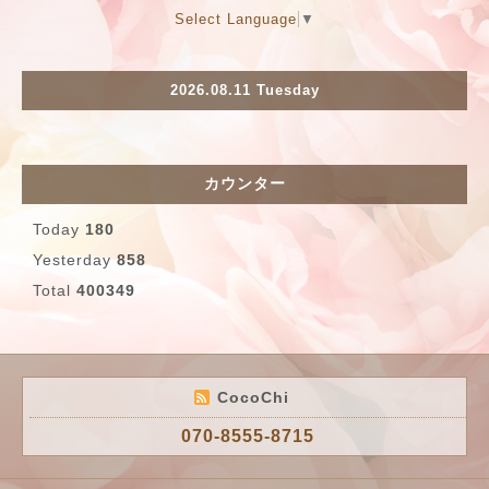
Select Language
▼
2026.08.11 Tuesday
カウンター
Today
180
Yesterday
858
Total
400349
CocoChi
070-8555-8715