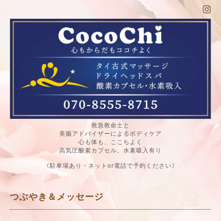
救急救命士と
美腸アドバイザーによるボディケア
心も体も、ここちよく
高気圧酸素カプセル、水素吸入有り
《駐車場あり・ネットor電話で予約ください》
つぶやき＆メッセージ