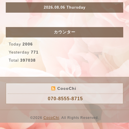
2026.08.06 Thursday
カウンター
Today
2006
Yesterday
771
Total
397038
CocoChi
070-8555-8715
©2026
CocoChi
. All Rights Reserved.