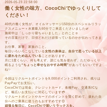
2026-05-23 22:58:00
働く女性の味方、CocoChiでゆっくりして
ください！
40代の働く女性が、オイルマッサージ150分のスペシャルリラッ
クスメニュー＋水素吸入60分でご来店くださいました🌿
施術中は「しっかり寝ちゃいました」とのこと☺️
その言葉だけで、日頃どれだけ頑張っているのかが伝わってきま
す。
お仕事、家事、家族のこと。
毎日いろいろこなしている
女性の身体は、自分で思っている以上
に疲れをため込んでいる
ことがあります。
月に1度くらい、何も考えず、誰にも気を使わず、ただゆっくり
眠るような
“ちょっと幸せなおやすみ時間”
があってもいいですよ
ね✨
今回はリクルートポイントを9,000ポイントご利用され、残りは
PayPayでお支払い。
CocoChiでは現金、クレジットカード、各種Pay、交通系ICな
ど、幅広いお支払いに対応しています💳
リクルートポイントやカードのポイントを賢く貯めて、疲れた自
分へのご褒美に使うのもおすすめです😊
頑張る毎日に、CocoChiで深いリラックスを。