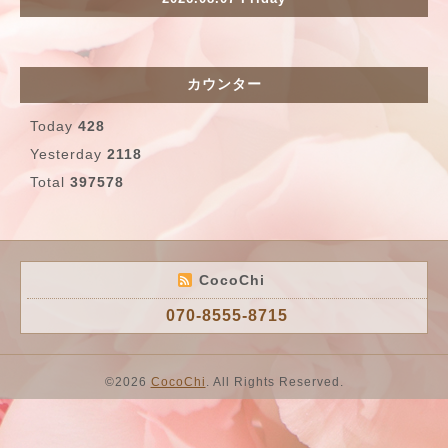
カウンター
Today
428
Yesterday
2118
Total
397578
CocoChi
070-8555-8715
©2026
CocoChi
. All Rights Reserved.