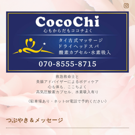
救急救命士と
美腸アドバイザーによるボディケア
心も体も、ここちよく
高気圧酸素カプセル、水素吸入有り
《駐車場あり・ネットor電話で予約ください》
つぶやき＆メッセージ