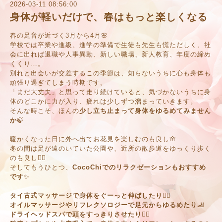
2026-03-11 08:56:00
身体が軽いだけで、春はもっと楽しくなる
春の足音が近づく3月から4月🌸
学校では卒業や進級、進学の準備で生徒も先生も慌ただしく、社
会に出れば退職や人事異動、新しい職場、新人教育、年度の締め
くくり…。
別れと出会いが交差するこの季節は、知らないうちに心も身体も
頑張り過ぎてしまう時期です。
「まだ大丈夫」と思って走り続けていると、気づかないうちに身
体のどこかに力が入り、疲れは少しずつ溜まっていきます。
そんな時こそ、ほんの
少し立ち止まって身体をゆるめてみません
か
🍃
暖かくなった日に外へ出てお花見を楽しむのも良し🌸
冬の間は足が遠のいていた公園や、近所の散歩道をゆっくり歩く
のも良し🚶‍♂️
そしてもうひとつ、
CocoChiでのリラクゼーションもおすすめ
です
✨
タイ古式マッサージで身体をぐーっと伸ばしたり🧘‍♂️
オイルマッサージやリフレクソロジーで足元からゆるめたり🦶
ドライヘッドスパで頭をすっきりさせたり💆‍♀️