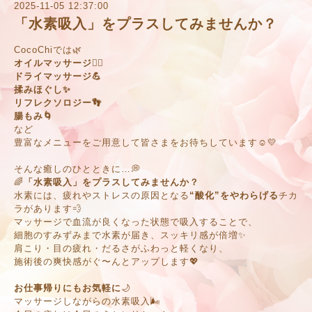
2025-11-05 12:37:00
「水素吸入」をプラスしてみませんか？
CocoChiでは🌿
オイルマッサージ💆‍♀️
ドライマッサージ💪
揉みほぐし✨
リフレクソロジー👣
腸もみ🌀
など
豊富なメニューをご用意して皆さまをお待ちしています☺️💛
そんな癒しのひとときに…💭
🌈
「水素吸入」をプラスしてみませんか？
水素には、疲れやストレスの原因となる
“酸化”をやわらげる
チカ
ラがあります💨
マッサージで血流が良くなった状態で吸入することで、
細胞のすみずみまで水素が届き、スッキリ感が倍増✨
肩こり・目の疲れ・だるさがふわっと軽くなり、
施術後の爽快感がぐ〜んとアップします💖
お仕事帰りにもお気軽に
🌙
マッサージしながらの水素吸入🌬️