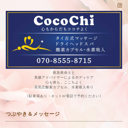
救急救命士と
美腸アドバイザーによるボディケア
心も体も、ここちよく
高気圧酸素カプセル、水素吸入有り
《駐車場あり・ネットor電話で予約ください》
つぶやき＆メッセージ