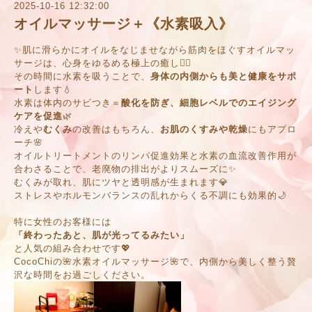
2025-10-16 12:32:00
オイルマッサージ＋《水素吸入》
✨肌に滑らかにオイルをなじませながら筋肉をほぐすオイルマッ
サージは、心身をゆるめる極上の癒し💆‍♀️
その時間に水素を吸うことで、
身体の内側からも美と健康をサポ
ート
します💧
水素は体内のサビつき＝
酸化を防ぎ、細胞レベルでのエイジング
ケアを促進
🌿
冷えや
むくみ
の改善はもちろん、
お肌のくすみや乾燥
にもアプロ
ーチ🌸
オイルトリートメントのリンパ促進効果と水素の血流改善作用が
合わさることで、老廃物の排出がよりスムーズに✨
むくみが取れ、肌にツヤと透明感が生まれます💎
ストレスやホルモンバランスの乱れからくる不調にも効果的🌙
特に女性のお客様には
「終わったあと、肌が光ってるみたい」
と人気の組み合わせです💖
CocoChiの🌺水素オイルマッサージ🌺で、内側から美しく整う贅
沢な時間をお過ごしください。