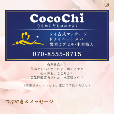
救急救命士と
美腸アドバイザーによるボディケア
心も体も、ここちよく
高気圧酸素カプセル、水素吸入有り
《駐車場あり・ネットor電話で予約ください》
つぶやき＆メッセージ