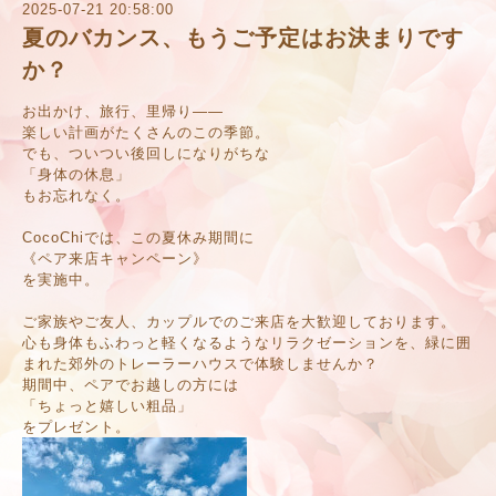
2025-07-21 20:58:00
夏のバカンス、もうご予定はお決まりです
か？
お出かけ、旅行、里帰り――
楽しい計画がたくさんのこの季節。
でも、ついつい後回しになりがちな
「身体の休息」
もお忘れなく。
CocoChiでは、この夏休み期間に
《ペア来店キャンペーン》
を実施中。
ご家族やご友人、カップルでのご来店を大歓迎しております。
心も身体もふわっと軽くなるようなリラクゼーションを、緑に囲
まれた郊外のトレーラーハウスで体験しませんか？
期間中、ペアでお越しの方には
「ちょっと嬉しい粗品」
をプレゼント。