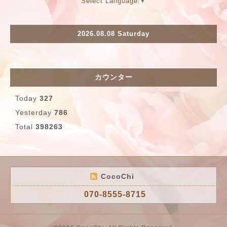
Select Language
▼
2026.08.08 Saturday
カウンター
Today
327
Yesterday
786
Total
398263
CocoChi
070-8555-8715