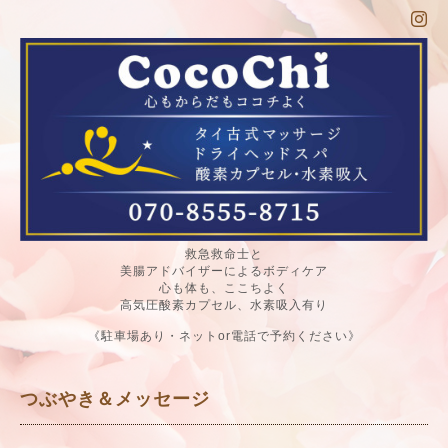
救急救命士と
美腸アドバイザーによるボディケア
心も体も、ここちよく
高気圧酸素カプセル、水素吸入有り
《駐車場あり・ネットor電話で予約ください》
つぶやき＆メッセージ