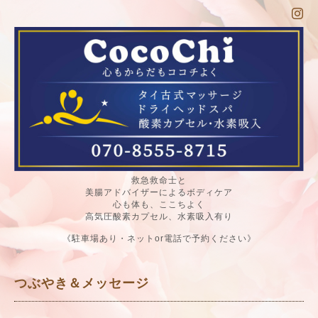
救急救命士と
美腸アドバイザーによるボディケア
心も体も、ここちよく
高気圧酸素カプセル、水素吸入有り
《駐車場あり・ネットor電話で予約ください》
つぶやき＆メッセージ