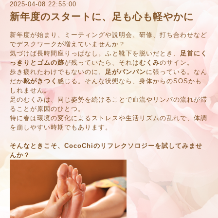
2025-04-08 22:55:00
新年度のスタートに、足も心も軽やかに
新年度が始まり、ミーティングや説明会、研修、打ち合わせなど
でデスクワークが増えていませんか？
気づけば長時間座りっぱなし。ふと靴下を脱いだとき、
足首にく
っきりとゴムの跡
が残っていたら、それは
むくみ
のサイン。
歩き疲れたわけでもないのに、
足がパンパン
に張っている。なん
だか
靴がきつく
感じる。そんな状態なら、身体からのSOSかも
しれません。
足のむくみは、同じ姿勢を続けることで血流やリンパの流れが滞
ることが原因のひとつ。
特に春は環境の変化によるストレスや生活リズムの乱れで、体調
を崩しやすい時期でもあります。
そんなときこそ、CocoChiのリフレクソロジーを試してみませ
んか？