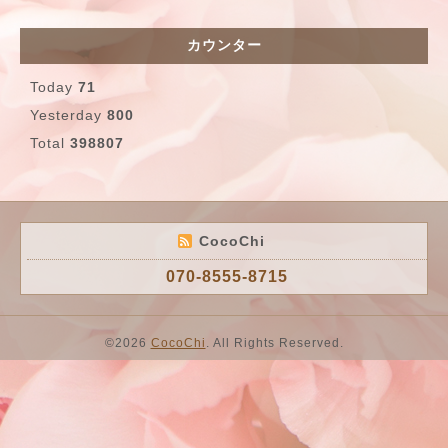
カウンター
Today
71
Yesterday
800
Total
398807
CocoChi
070-8555-8715
©2026
CocoChi
. All Rights Reserved.