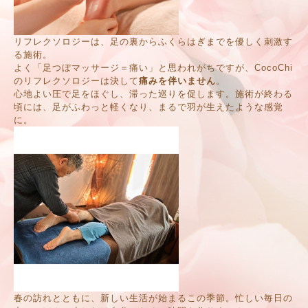
リフレクソロジーは、足の裏からふくらはぎまでを優しく刺激す
る施術。
よく「足つぼマッサージ＝痛い」と思われがちですが、CocoChi
のリフレクソロジーは決して
痛みを伴いません
。
心地よい圧で足をほぐし、滞った巡りを促します。施術が終わる
頃には、足がふわっと軽くなり、まるで羽が生えたような感覚
に。
春の訪れとともに、新しい生活が始まるこの季節。忙しい毎日の