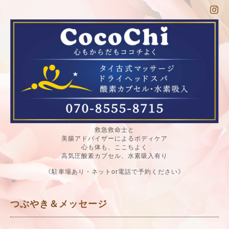
救急救命士と
美腸アドバイザーによるボディケア
心も体も、ここちよく
高気圧酸素カプセル、水素吸入有り
《駐車場あり・ネットor電話で予約ください》
つぶやき＆メッセージ