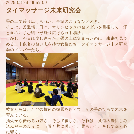
2025-03-28 18:59:00
タイマッサージ未来研究会
畳の上で繰り広げられた、奇跡のようなひととき。
そこは、柔道場。日々、オリンピックの金メダルを目指して、汗
と血のにじむ戦いが繰り広げられる場所。
しかし、今日は少し違った。畳の上に集まったのは、未来を見つ
める二十数名の熱い志を持つ女性たち、タイマッサージ未来研究
会のメンバーたち。
彼女たちは、ただの技術の披露を超えて、その手のひらで未来を
育んでいる。
指先から伝わる力強さ、そして優しさ。それは、柔道の畳にしみ
込んだ汗のように、時間と共に暖かく、柔らかく、そして深く心
に響く。