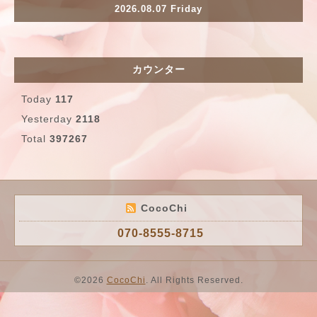
2026.08.07 Friday
カウンター
Today
117
Yesterday
2118
Total
397267
CocoChi
070-8555-8715
©2026
CocoChi
. All Rights Reserved.