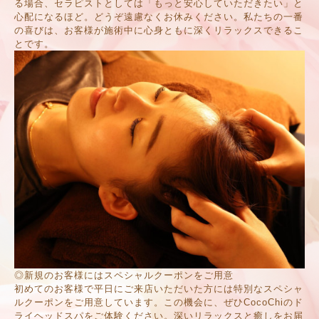
る場合、セラピストとしては「もっと安心していただきたい」と
心配になるほど。どうぞ遠慮なくお休みください。私たちの一番
の喜びは、お客様が施術中に心身ともに深くリラックスできるこ
とです。
◎新規のお客様にはスペシャルクーポンをご用意
初めてのお客様で平日にご来店いただいた方には特別なスペシャ
ルクーポンをご用意しています。この機会に、ぜひCocoChiのド
ライヘッドスパをご体験ください。深いリラックスと癒しをお届