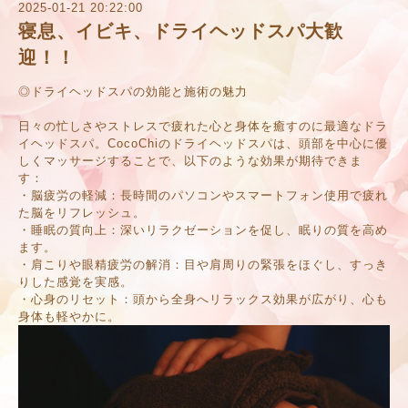
2025-01-21 20:22:00
寝息、イビキ、ドライヘッドスパ大歓
迎！！
◎ドライヘッドスパの効能と施術の魅力
日々の忙しさやストレスで疲れた心と身体を癒すのに最適なドラ
イヘッドスパ。CocoChiのドライヘッドスパは、頭部を中心に優
しくマッサージすることで、以下のような効果が期待できま
す：
・脳疲労の軽減：長時間のパソコンやスマートフォン使用で疲れ
た脳をリフレッシュ。
・睡眠の質向上：深いリラクゼーションを促し、眠りの質を高め
ます。
・肩こりや眼精疲労の解消：目や肩周りの緊張をほぐし、すっき
りした感覚を実感。
・心身のリセット：頭から全身へリラックス効果が広がり、心も
身体も軽やかに。