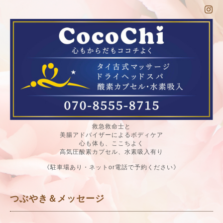
救急救命士と
美腸アドバイザーによるボディケア
心も体も、ここちよく
高気圧酸素カプセル、水素吸入有り
《駐車場あり・ネットor電話で予約ください》
つぶやき＆メッセージ