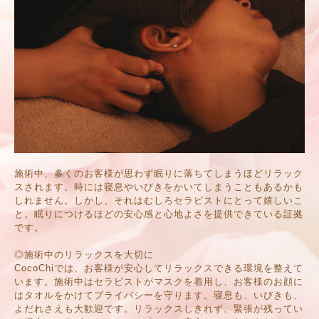
施術中、多くのお客様が思わず眠りに落ちてしまうほどリラック
スされます。時には寝息やいびきをかいてしまうこともあるかも
しれません。しかし、それはむしろセラピストにとって嬉しいこ
と。眠りにつけるほどの安心感と心地よさを提供できている証拠
です。
◎施術中のリラックスを大切に
CocoChiでは、お客様が安心してリラックスできる環境を整えて
います。施術中はセラピストがマスクを着用し、お客様のお顔に
はタオルをかけてプライバシーを守ります。寝息も、いびきも、
よだれさえも大歓迎です。リラックスしきれず、緊張が残ってい