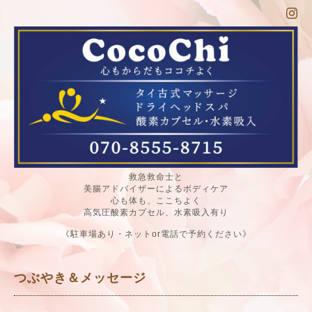
救急救命士と
美腸アドバイザーによるボディケア
心も体も、ここちよく
高気圧酸素カプセル、水素吸入有り
《駐車場あり・ネットor電話で予約ください》
つぶやき＆メッセージ