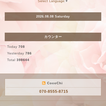
Select Language
▼
2026.08.08 Saturday
カウンター
Today
708
Yesterday
786
Total
398644
CocoChi
070-8555-8715