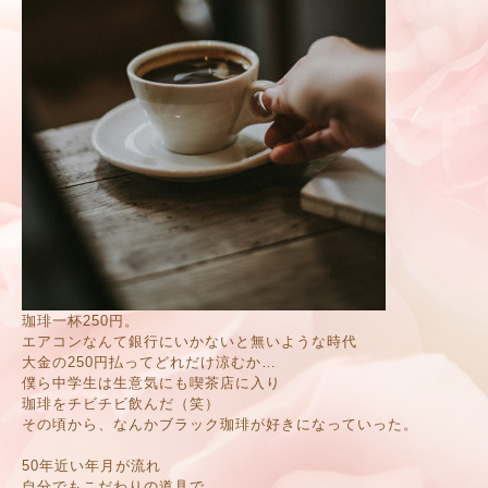
珈琲一杯250円。
エアコンなんて銀行にいかないと無いような時代
大金の250円払ってどれだけ涼むか…
僕ら中学生は生意気にも喫茶店に入り
珈琲をチビチビ飲んだ（笑）
その頃から、なんかブラック珈琲が好きになっていった。
50年近い年月が流れ
自分でもこだわりの道具で