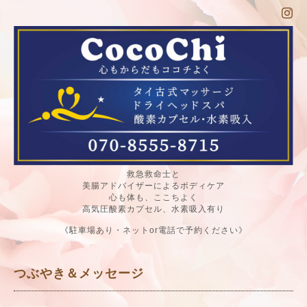
救急救命士と
美腸アドバイザーによるボディケア
心も体も、ここちよく
高気圧酸素カプセル、水素吸入有り
《駐車場あり・ネットor電話で予約ください》
つぶやき＆メッセージ