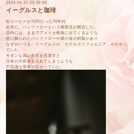
2024-04-21 23:36:00
イーグルスと珈琲
缶コーヒーが70円だった70年代
近所に、バッファローという喫茶店が開店した。
店内には、まるでアメリカ映画に出てくるような
壁に飾られたバッファローや鹿の首の剥製があり
なぜかいつも、イーグルスの「ホテルカリフォルニア」がかかっ
ていた。
モダンな高い天井を見渡すと
日本の片田舎を忘れてしまうような
不思議な世界が広がっていた。