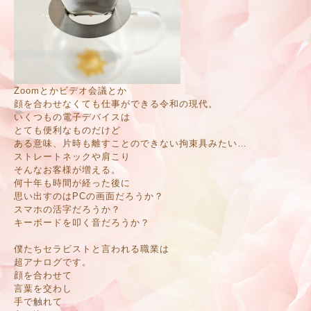
Zoomとかビデオ会議とか
顔を合わせなくても仕事ができる令和の現代。
いくつもの電子デバイスは
とても便利なものだけど
ある意味、片時も離すことのできない拘束具みたい…
ストレートネックや肩こり
そんなお客様が増える。
何十年も時間が経った後に
思い出すのはPCの画面だろうか？
スマホの活字だろうか？
キーボードを叩く音だろうか？
僕たちセラピストと言われる職業は
超アナログです。
顔を合わせて
言葉を交わし
手で触れて